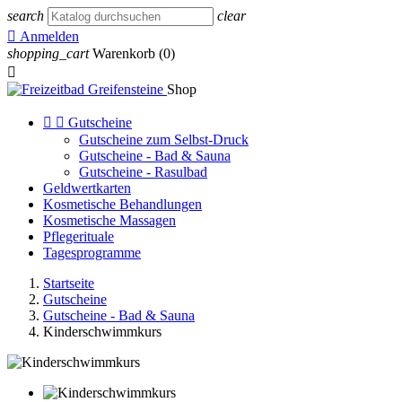
search
clear

Anmelden
shopping_cart
Warenkorb
(0)

Shop


Gutscheine
Gutscheine zum Selbst-Druck
Gutscheine - Bad & Sauna
Gutscheine - Rasulbad
Geldwertkarten
Kosmetische Behandlungen
Kosmetische Massagen
Pflegerituale
Tagesprogramme
Startseite
Gutscheine
Gutscheine - Bad & Sauna
Kinderschwimmkurs